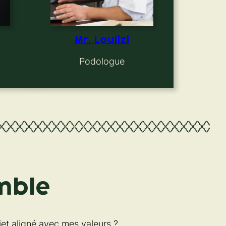
Mr. Loulizi
Podologue
mble
jet aligné avec mes valeurs ?