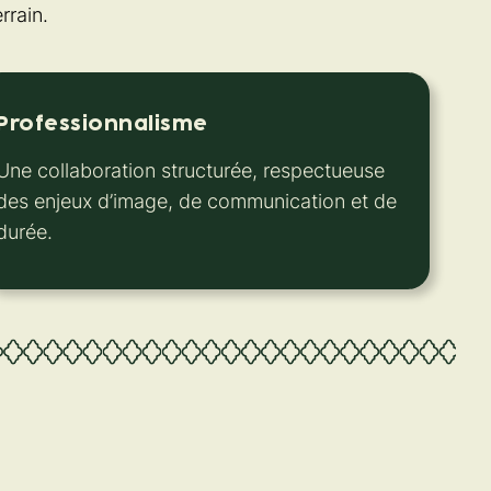
rrain.
Professionnalisme
Une collaboration structurée, respectueuse
des enjeux d’image, de communication et de
durée.