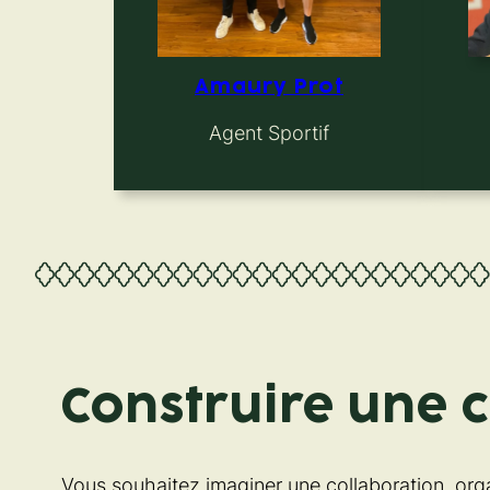
Amaury Prot
Agent Sportif
Construire une 
Vous souhaitez imaginer une collaboration, orga