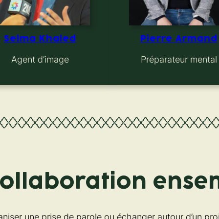
Selma Khaled
Pierre Armand
Agent d’image
Préparateur mental
collaboration ense
niser une prise de parole ou échanger autour d’un pro