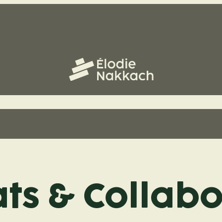
ueil
À Propos
Blog
Actualités
Partenariats
Con
ts & Collab