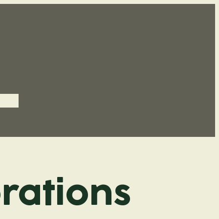
tact
orations